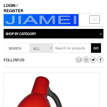
Skip
LOGIN /
to
REGISTER
the
content
Toggle
navigati
SHOP BY CATEGORY
GO
SEARCH
FOLLOW US