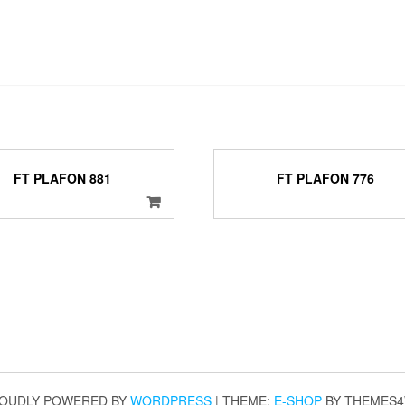
FT PLAFON 881
FT PLAFON 776
OUDLY POWERED BY
WORDPRESS
|
THEME:
E-SHOP
BY THEMES