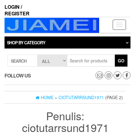
Skip
LOGIN /
to
REGISTER
the
content
Toggle
navigati
SHOP BY CATEGORY
GO
SEARCH
FOLLOW US
HOME
»
CIOTUTARRSUND1971
(PAGE 2)
Penulis:
ciotutarrsund1971